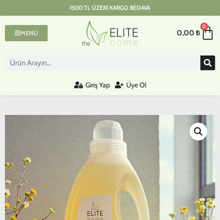
1500 TL ÜZERI KARGO BEDAVA
0
0,00
₺
MENÜ
Giriş Yap
Üye Ol