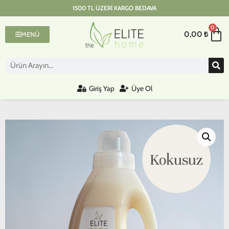
1500 TL ÜZERI KARGO BEDAVA
0
0,00
₺
MENÜ
Giriş Yap
Üye Ol