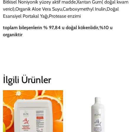
Bitkisel Noniyonik yüzey aktif madde,Xantan Gum( doğal kıvam
verici),Organik Aloe Vera Suyu,Carboxymethyl Inulin,Doğal
Esansiyel Portakal Yağı,Protease enzimi
toplam bileşenlerin % 97,84 u doğal kökenlidir,%10 u
organiktir
İlgili Ürünler