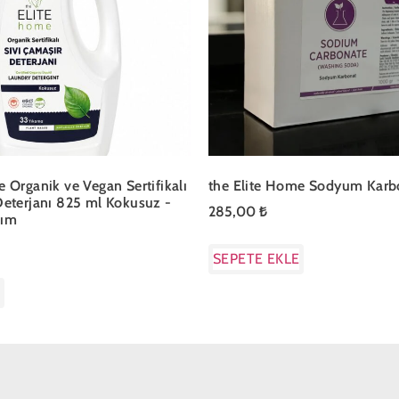
 Organik ve Vegan Sertifikalı
the Elite Home Sodyum Karbo
Deterjanı 825 ml Kokusuz -
285,00
₺
nım
SEPETE EKLE
E