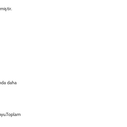
miştir.
munda daha
Suyu.Toplam