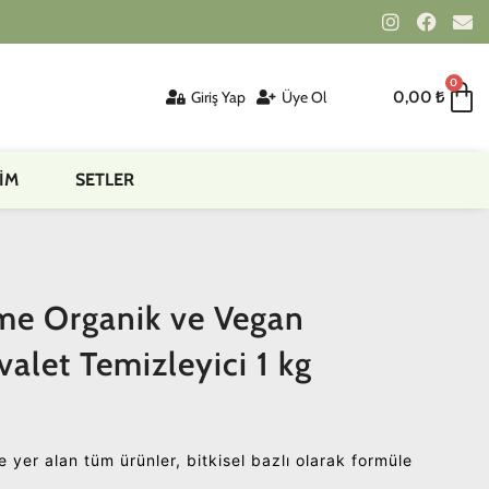
0
Giriş Yap
Üye Ol
0,00
₺
İM
SETLER
ome Organik ve Vegan
uvalet Temizleyici 1 kg
 yer alan tüm ürünler, bitkisel bazlı olarak formüle