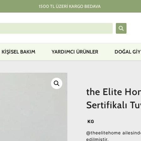
1500 TL ÜZERI KARGO BEDAVA
KIŞISEL BAKIM
YARDIMCI ÜRÜNLER
DOĞAL GİY
the Elite H
Sertifikalı T
KG
@theelitehome ailesinde
edilmiştir.