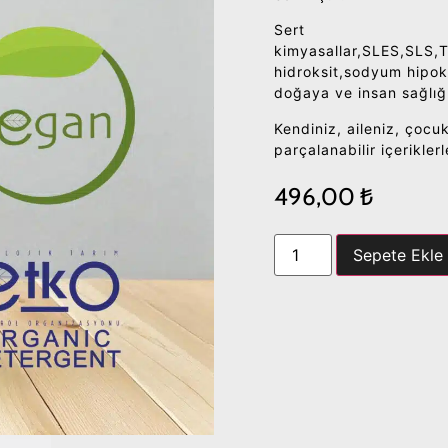
Sert
kimyasallar,SLES,SLS,
hidroksit,sodyum hipok
doğaya ve insan sağlığı
Kendiniz, aileniz, çocuk
parçalanabilir içerikler
496,00
₺
Sepete Ekle