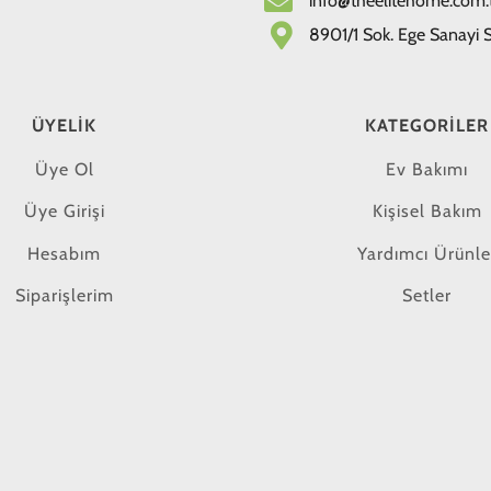
info@theelitehome.com.
8901/1 Sok. Ege Sanayi Si
ÜYELIK
KATEGORILER
Üye Ol
Ev Bakımı
Üye Girişi
Kişisel Bakım
Hesabım
Yardımcı Ürünle
Siparişlerim
Setler