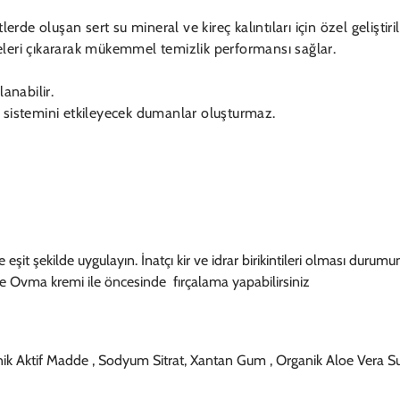
rde oluşan sert su mineral ve kireç kalıntıları için özel geliştiril
ekeleri çıkararak mükemmel temizlik performansı sağlar.
anabilir.
 sistemini etkileyecek dumanlar oluşturmaz.
e eşit şekilde uygulayın. İnatçı kir ve idrar birikintileri olması duru
ome Ovma kremi ile öncesinde fırçalama yapabilirsiniz
yonik Aktif Madde , Sodyum Sitrat, Xantan Gum , Organik Aloe Vera 