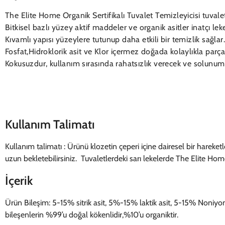
The Elite Home Organik Sertifikalı Tuvalet Temizleyicisi tuvaletle
Bitkisel bazlı yüzey aktif maddeler ve organik asitler inatçı l
Kıvamlı yapısı yüzeylere tutunup daha etkili bir temizlik sağlar.
Fosfat,Hidroklorik asit ve Klor içermez doğada kolaylıkla parçal
Kokusuzdur, kullanım sırasında rahatsızlık verecek ve solunum
Kullanım Talimatı
Kullanım talimatı : Ürünü klozetin çeperi içine dairesel bir hareketl
uzun bekletebilirsiniz. Tuvaletlerdeki sarı lekelerde The Elite H
İçerik
Ürün Bileşim: 5-15% sitrik asit, 5%-15% laktik asit, 5-15% Noni
bileşenlerin %99’u doğal kökenlidir,%10’u organiktir.