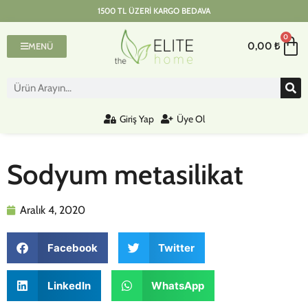
1500 TL ÜZERI KARGO BEDAVA
0
0,00
₺
MENÜ
Giriş Yap
Üye Ol
Sodyum metasilikat
Aralık 4, 2020
Facebook
Twitter
LinkedIn
WhatsApp