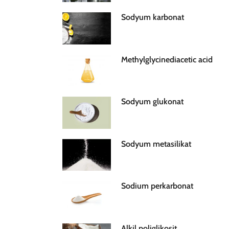
Sodyum karbonat
Methylglycinediacetic acid
Sodyum glukonat
Sodyum metasilikat
Sodium perkarbonat
Alkil poliglikosit