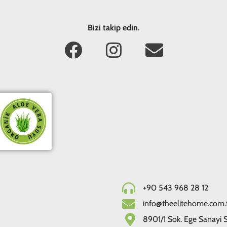
Bizi takip edin.
+90 543 968 28 12
info@theelitehome.com.
8901/1 Sok. Ege Sanayi Si