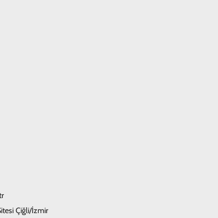
tr
tesi Çiğli/İzmir