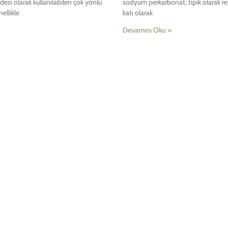
esi olarak kullanılabilen çok yönlü
sodyum perkarbonat, tipik olarak renk
nellikle
katı olarak
Devamını Oku »