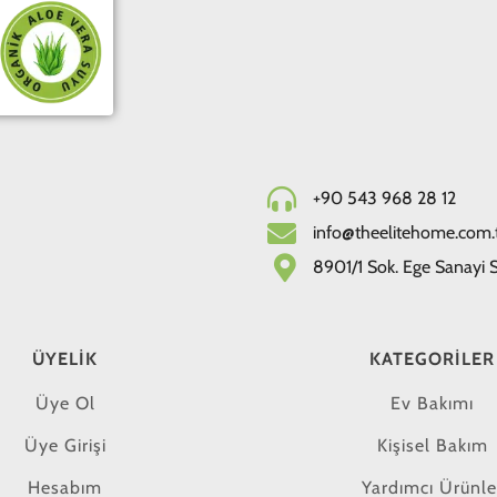
+90 543 968 28 12
info@theelitehome.com.
8901/1 Sok. Ege Sanayi Si
ÜYELIK
KATEGORILER
Üye Ol
Ev Bakımı
Üye Girişi
Kişisel Bakım
Hesabım
Yardımcı Ürünle