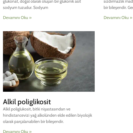
glukonat, doğal olarak oluşan bir glukonik asit
sızdırmazlık madd
sodyum tuzudur. Sodyum
bir bileşendir. Ge
Devamını Oku »
Devamını Oku »
Alkil poliglikosit
Alkil poliglukosit, bitki nişastasından ve
hindistancevizi yağ alkolünden elde edilen biyolojik
olarak parçalanabilen bir bileşendir.
Devamını Oku »