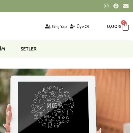
0
Giriş Yap
Üye Ol
0,00
₺
İM
SETLER