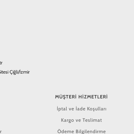
tr
tesi Çiğli/İzmir
MÜŞTERI HIZMETLERI
İptal ve İade Koşulları
Kargo ve Teslimat
r
Ödeme Bilgilendirme