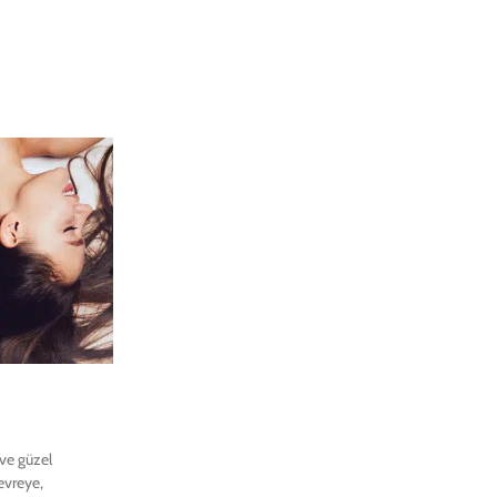
 ve güzel
evreye,