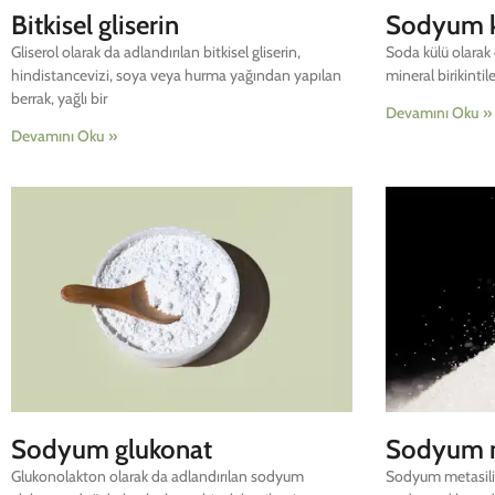
Bitkisel gliserin
Sodyum 
Gliserol olarak da adlandırılan bitkisel gliserin,
Soda külü olarak
hindistancevizi, soya veya hurma yağından yapılan
mineral birikintil
berrak, yağlı bir
Devamını Oku »
Devamını Oku »
Sodyum glukonat
Sodyum m
Glukonolakton olarak da adlandırılan sodyum
Sodyum metasilik