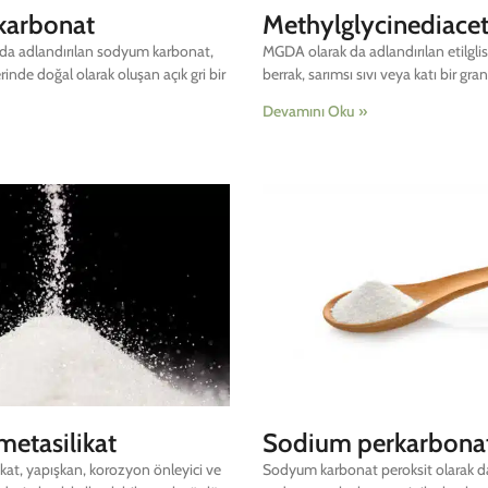
karbonat
Methylglycinediacet
 da adlandırılan sodyum karbonat,
MGDA olarak da adlandırılan etilglisi
erinde doğal olarak oluşan açık gri bir
berrak, sarımsı sıvı veya katı bir granü
Devamını Oku »
etasilikat
Sodium perkarbona
at, yapışkan, korozyon önleyici ve
Sodyum karbonat peroksit olarak da