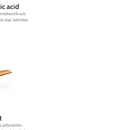
ic acid
nediasetik asit,
l olup, kalıntıları
t
 adlandırılan