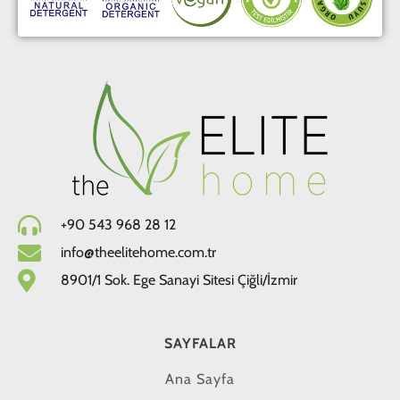
+90 543 968 28 12
info@theelitehome.com.tr
8901/1 Sok. Ege Sanayi Sitesi Çiğli/İzmir
SAYFALAR
Ana Sayfa