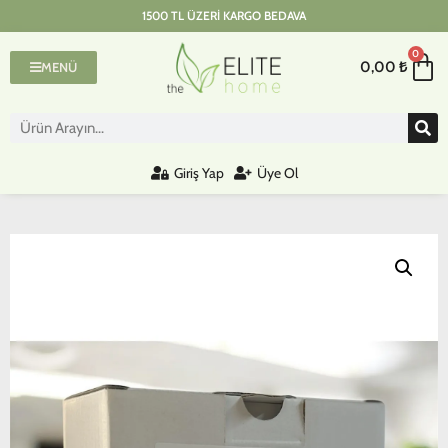
1500 TL ÜZERI KARGO BEDAVA
0
0,00
₺
MENÜ
Giriş Yap
Üye Ol