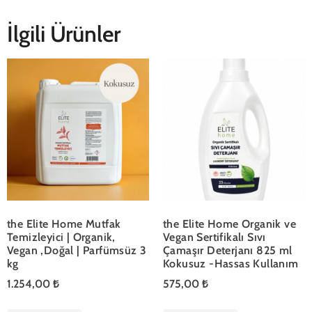
İlgili Ürünler
the Elite Home Mutfak
the Elite Home Organik ve
Temizleyici | Organik,
Vegan Sertifikalı Sıvı
Vegan ,Doğal | Parfümsüz 3
Çamaşır Deterjanı 825 ml
kg
Kokusuz -Hassas Kullanım
1.254,00
₺
575,00
₺