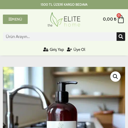
1500 TL ÜZERI KARGO BEDAVA
0
0,00
₺
MENÜ
Giriş Yap
Üye Ol