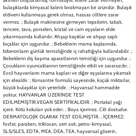
aktifleri oluşturulmuş formülüyle, ellere zarar vermeyen,
bulaşıklarda kimyasal kalıntı bırakmayan bir üründür. Bulaşık
eldiveni kullanmaya gerek olmaz, hassas ciltlere zarar
vermez. ; Bulaşık makinesine girmeyen tepsilerin, tabak,
tencere, tava, porselen, kristal ve cam eşyaların elde
yıkanmasında kullanılır. Ahşap kaşıklar ve ahşap saplı
bıçaklar için uygundur. ; Bebeklerin mama kaplarında,
biberonların günlük temizliğinde iç rahatlığıyla kullanılabilir. ;
Bebeklerin diş kaşıma aparatlarının temizliği için uygundur. ;
Çocukların oyuncaklarının temizliğinde etkili ve zararsızdır. ;
Evcil hayvanların mama kapları ve diğer eşyalarına yıkamak
için idealdir. ; Konsantre formülü sayesinde, küçük miktarlar,
büyük bulaşıklar için yeterlidir. ; Hayvansal hammadde
yoktur, HAYVANLAR ÜZERİNDE TEST
EDİLMEMİŞTİR.VEGAN SERTİFİKALIDIR. ; Portakal yağı
içerir. Kötü kokuları yok eder. ; Boya içermez. Cilt dostudur.
DERMATOLOJİK OLARAK TEST EDİLMİŞTİR. ; İÇERMEZ:
fosfat, paraben, triklosan, sert asit, petro-kimyasal,
SLS/SLES, EDTA, MEA, DEA, TEA, hayvansal gliserin,