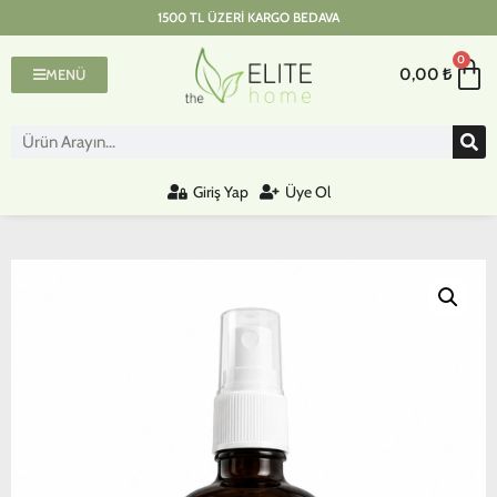
1500 TL ÜZERI KARGO BEDAVA
0
0,00
₺
MENÜ
Giriş Yap
Üye Ol