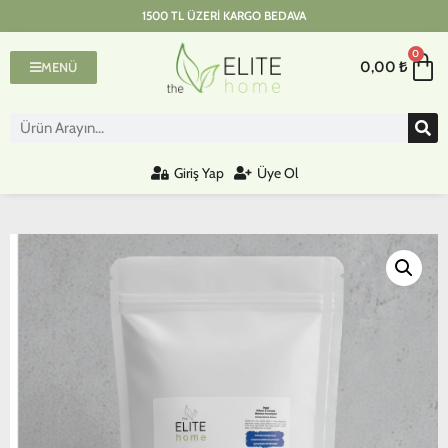
1500 TL ÜZERI KARGO BEDAVA
0
0,00
₺
MENÜ
Giriş Yap
Üye Ol