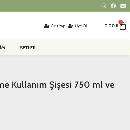
0
Giriş Yap
Üye Ol
0,00
₺
İM
SETLER
me Kullanım Şişesi 750 ml ve