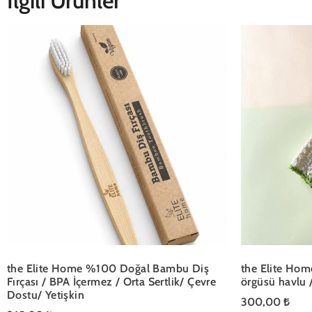
İlgili Ürünler
the Elite Home %100 Doğal Bambu Diş
the Elite Hom
Fırçası / BPA İçermez / Orta Sertlik/ Çevre
örgüsü havlu 
Dostu/ Yetişkin
300,00
₺