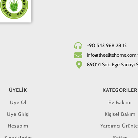
+90 543 968 28 12
info@theelitehome.com.
8901/1 Sok. Ege Sanayi Si
ÜYELIK
KATEGORILER
Üye Ol
Ev Bakımı
Üye Girişi
Kişisel Bakım
Hesabım
Yardımcı Ürünle
Siparişlerim
Setler