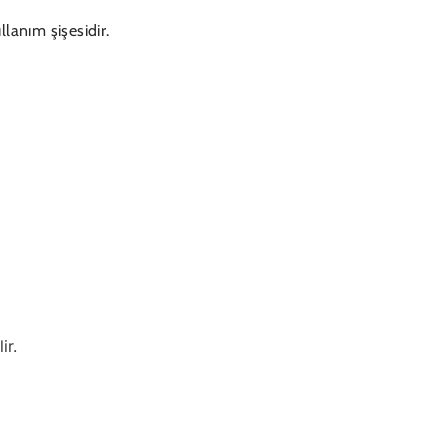
lanım şişesidir.
ir.