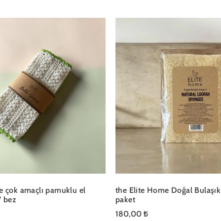
e çok amaçlı pamuklu el
the Elite Home Doğal Bulaşık 
/ bez
paket
180,00
₺