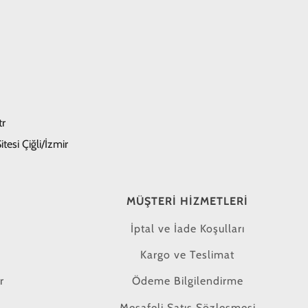
tr
tesi Çiğli/İzmir
MÜŞTERI HIZMETLERI
İptal ve İade Koşulları
Kargo ve Teslimat
r
Ödeme Bilgilendirme
Mesafeli Satış Sözleşmesi