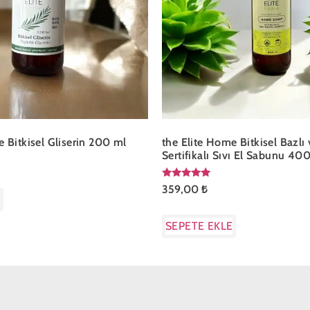
e Bitkisel Gliserin 200 ml
the Elite Home Bitkisel Bazlı
Sertifikalı Sıvı El Sabunu 400
5 üzerinden
359,00
₺
5.00
E
oy aldı
SEPETE EKLE