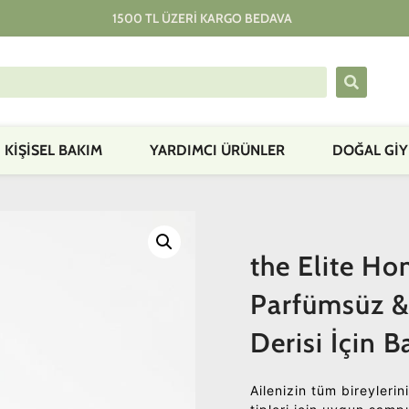
1500 TL ÜZERI KARGO BEDAVA
KIŞISEL BAKIM
YARDIMCI ÜRÜNLER
DOĞAL GİY
the Elite Ho
Parfümsüz &
Derisi İçin 
Ailenizin tüm bireyleri