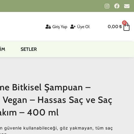
0
Giriş Yap
Üye Ol
0,00
₺
İM
SETLER
me Bitkisel Şampuan –
 Vegan – Hassas Saç ve Saç
Bakım – 400 ml
nin güvenle kullanabileceği, göz yakmayan, tüm saç