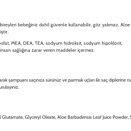
m bireyleri bebeğiniz dahil güvenle kullanabilir, göz yakmaz. Aloe
ştir.
 fosfat, MEA, DEA, TEA, sodyum hidroksit, sodyum hipoklorit,
nsan sağlığına zarar veren maddeler içermez.
 alarak şampuanı saçınıza sürünüz ve parmak uçları ile saç diplerine 
rulayınız.
lutamate, Glyceryl Oleate, Aloe Barbadensis Leaf Juice Powder, 