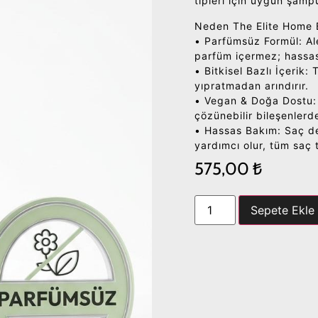
tipleri için uygun şamp
Neden The Elite Home 
• Parfümsüz Formül: Ale
parfüm içermez; hassas c
• Bitkisel Bazlı İçerik: 
yıpratmadan arındırır.
• Vegan & Doğa Dostu:
çözünebilir bileşenlerd
• Hassas Bakım: Saç der
yardımcı olur, tüm saç 
575,00
₺
Sepete Ekle