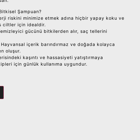
uan.
Bitkisel Şampuan?
rji riskini minimize etmek adına hiçbir yapay koku ve
iltler için idealdir.
Temizleyici gücünü bitkilerden alır, saç tellerini
 Hayvansal içerik barındırmaz ve doğada kolayca
en oluşur.
isindeki kaşıntı ve hassasiyeti yatıştırmaya
tipleri için günlük kullanıma uygundur.