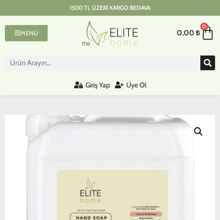
1500 TL ÜZERI KARGO BEDAVA
0
0,00
₺
MENÜ
Giriş Yap
Üye Ol