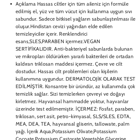
Açıklama Hassas ciltler için tüm aileniz için formüle
edilmiş el, yüz ve tüm vücut için kullanıma uygun sıvı
sabundur. Sadece bitkisel yağların sabunlaştırılması ile
oluşur.Hindistan cevizi yağından elde edilen
temizleyiciler içerir. Renklendirici
esans,SLES,PARABEN içermez.VEGAN
SERTİFİKALIDIR. Anti-bakteriyel sabunlarda bulunan
ve mikropları öldürürken yararlı bakterileri de ortadan
kaldıran triklosan maddesi içermez. Çevre ve cilt
dostudur. Hassas cilt problemleri olan kişilerin
kullanımına uygundur. DERMATOLOJİK OLARAK TEST
EDİLMİŞTİR. Konsantre bir üründür, az kullanımda çok
temizlik sağlar. Sizi temizlerken çevreyi ve doğayı
kirletmez. Hayvansal hammadde yoktur, hayvanlar
üzerinde test edilmemiştir. İÇERMEZ: Fosfat, paraben,
triklosan, sert asit, petro-kimyasal, SLS/SLES, EDTA,
MEA, DEA, TEA, hayvansal gliserin, tallowate, palm
yağı. İçerik Aqua,Potassium Olivate,Potassium
Cocoate,Potassium Castorate,Vegetable Glycerine.