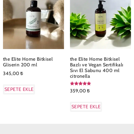
the Elite Home Bitkisel
the Elite Home Bitkisel
Gliserin 200 ml
Bazlı ve Vegan Sertifikalı
Sıvı El Sabunu 400 ml
345,00
₺
citronella
SEPETE EKLE
5 üzerinden
359,00
₺
5.00
oy aldı
SEPETE EKLE